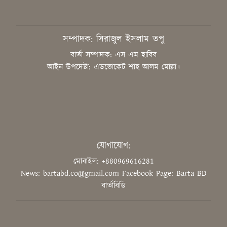
রহমান
সাংবাদিককে হয়রানির অভিযোগ,
সম্পাদক: সিরাজুল ইসলাম তপু
নিরপেক্ষ তদন্ত চাইলেন কাপাসিয়ার
গণমাধ্যমকর্মীরা
বার্তা সম্পাদক: এস এম হাবিব
আইন উপদেষ্টা: এডভোকেট শাহ আলম মোল্লা।
জুলাইয়ের শহীদদের আত্মত্যাগ ইতিহাসে
চিরস্মরণীয়
উদ্ভাবনের মাধ্যমে বিশ্বে নেতৃত্ব দিতে
হবে শিক্ষার্থীদের: শিক্ষামন্ত্রী
যোগাযোগ:
মোবাইল: +880969616281
News: bartabd.co@gmail.com
Facebook Page: Barta BD
‘গণভোটের রায় সম্মান করুন, সংবিধান
বার্তাবিডি
সংস্কার কমিশন গঠন করুন’
ডুয়েট শিক্ষক সমিতির সভাপতি ড.