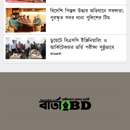
বিদেশি পিস্তল উদ্ধার অভিযানে সফলতা:
পুরস্কৃত সদর থানা পুলিশের টিম
ডুয়েটে বিএসসি ইঞ্জিনিয়ারিং ও
আর্কিটেকচার ভর্তি পরীক্ষা সুষ্ঠুভাবে
সম্পন্ন
সবুজ ও শান্ত ক্যাম্পাস গড়তে গাকৃবিতে
ইয়াস বাংলাদেশের সচেতনতামূলক
কর্মসূচি
গাজীপুরে সাংবাদিকদের দক্ষতা উন্নয়নে
কর্মশালা অনুষ্ঠিত
বিএনপির স্থায়ী কমিটির সিদ্ধান্ত:
রাষ্ট্রপতি পদে প্রার্থী ঠিক করবেন তারেক