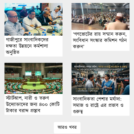
‘গণভোটের রায় সম্মান করুন,
গাজীপুরে সাংবাদিকদের
সংবিধান সংস্কার কমিশন গঠন
দক্ষতা উন্নয়নে কর্মশালা
করুন’
অনুষ্ঠিত
স্টার্টআপ, নারী ও তরুণ
সাংবাদিকতা পেশার মর্যাদা:
উদ্যোক্তাদের জন্য ৪০০ কোটি
সমাজ ও রাষ্ট্রে এর প্রভাব ও
টাকার বরাদ্দ প্রস্তাব
গুরুত্ব
আরও খবর