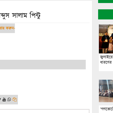
দুস সালাম পিন্টু
য়ার করুন-
জুলাইয়ে
ধারণের আ
‘গণভোটে