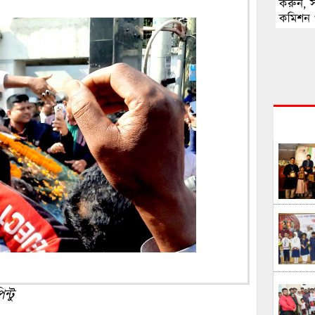
করুন, স
কমিশন 
্টু