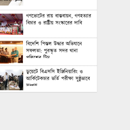
গণভোটের রায় বাস্তবায়ন, গণহত্যার
বিচার ও রাষ্ট্রীয় সংস্কারের দাবি
বিদেশি পিস্তল উদ্ধার অভিযানে
সফলতা: পুরস্কৃত সদর থানা
পুলিশের টিম
ডুয়েটে বিএসসি ইঞ্জিনিয়ারিং ও
আর্কিটেকচার ভর্তি পরীক্ষা সুষ্ঠুভাবে
সম্পন্ন
সবুজ ও শান্ত ক্যাম্পাস গড়তে
গাকৃবিতে ইয়াস বাংলাদেশের
সচেতনতামূলক কর্মসূচি
গাজীপুরে সাংবাদিকদের দক্ষতা