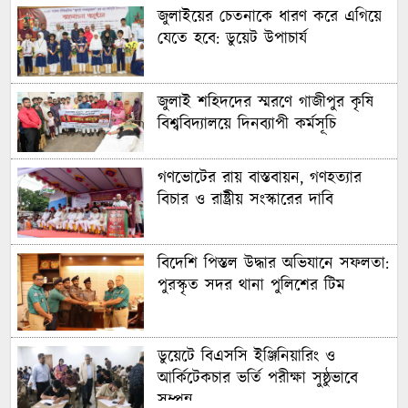
জুলাইয়ের চেতনাকে ধারণ করে এগিয়ে
যেতে হবে: ডুয়েট উপাচার্য
জুলাই শহিদদের স্মরণে গাজীপুর কৃষি
বিশ্ববিদ্যালয়ে দিনব্যাপী কর্মসূচি
গণভোটের রায় বাস্তবায়ন, গণহত্যার
বিচার ও রাষ্ট্রীয় সংস্কারের দাবি
বিদেশি পিস্তল উদ্ধার অভিযানে সফলতা:
পুরস্কৃত সদর থানা পুলিশের টিম
ডুয়েটে বিএসসি ইঞ্জিনিয়ারিং ও
আর্কিটেকচার ভর্তি পরীক্ষা সুষ্ঠুভাবে
সম্পন্ন