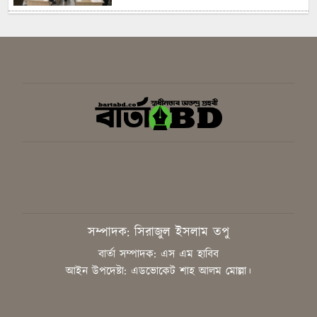
সবুজ ও শান্ত ক্যাম্পাস গড়তে গাকৃবিতে
ইয়াস বাংলাদেশের সচেতনতামূলক
কর্মসূচি
গাজীপুরে সাংবাদিকদের দক্ষতা উন্নয়নে
কর্মশালা অনুষ্ঠিত
বিএনপির স্থায়ী কমিটির সিদ্ধান্ত:
রাষ্ট্রপতি পদে প্রার্থী ঠিক করবেন তারেক
রহমান
সাংবাদিককে হয়রানির অভিযোগ,
সম্পাদক: সিরাজুল ইসলাম তপু
নিরপেক্ষ তদন্ত চাইলেন কাপাসিয়ার
গণমাধ্যমকর্মীরা
বার্তা সম্পাদক: এস এম হাবিব
আইন উপদেষ্টা: এডভোকেট শাহ আলম মোল্লা।
জুলাইয়ের শহীদদের আত্মত্যাগ ইতিহাসে
চিরস্মরণীয়