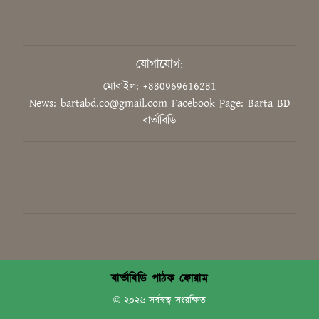
উদ্ভাবনের মাধ্যমে বিশ্বে নেতৃত্ব দিতে
হবে শিক্ষার্থীদের: শিক্ষামন্ত্রী
যোগাযোগ:
মোবাইল: +880969616281
News: bartabd.co@gmail.com
Facebook Page: Barta BD
‘গণভোটের রায় সম্মান করুন, সংবিধান
বার্তাবিডি
সংস্কার কমিশন গঠন করুন’
ডুয়েট শিক্ষক সমিতির সভাপতি ড.
সিরাজুল হক মোল্লা, সম্পাদক ড.
মাহফুজ আলম
‘ক্লিক বেইট’ বা বিভ্রান্তিকর শিরোনাম
নয়: ডিসি গাজীপুর
বার্তাবিডি পাঠক ফোরাম
© ২০২৬ সর্বস্বত্ব সংরক্ষিত