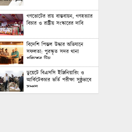
গণভোটের রায় বাস্তবায়ন, গণহত্যার
বিচার ও রাষ্ট্রীয় সংস্কারের দাবি
বিদেশি পিস্তল উদ্ধার অভিযানে
সফলতা: পুরস্কৃত সদর থানা
পুলিশের টিম
ডুয়েটে বিএসসি ইঞ্জিনিয়ারিং ও
আর্কিটেকচার ভর্তি পরীক্ষা সুষ্ঠুভাবে
সম্পন্ন
সবুজ ও শান্ত ক্যাম্পাস গড়তে
গাকৃবিতে ইয়াস বাংলাদেশের
সচেতনতামূলক কর্মসূচি
গাজীপুরে সাংবাদিকদের দক্ষতা