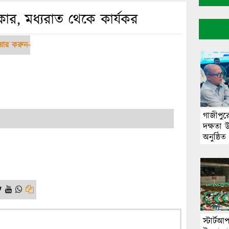
কার, মধ্যরাত থেকে কার্যকর
য়ার করুন-
গাজীপুর
দক্ষতা উ
অনুষ্ঠিত
স্টার্ট