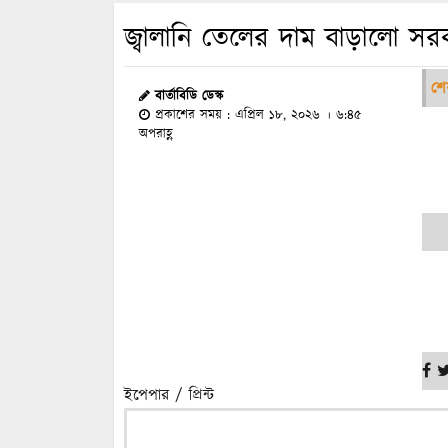
জ্বালানি তেলের দাম বাড়ালো সর
শে
বার্তাবিডি ডেস্ক
প্রকাশের সময় : এপ্রিল ১৮, ২০২৬ । ৬:৪৫
অপরাহ্ণ
ইপেপার / প্রিন্ট