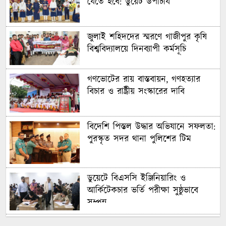
যেতে হবে: ডুয়েট উপাচার্য
জুলাই শহিদদের স্মরণে গাজীপুর কৃষি
বিশ্ববিদ্যালয়ে দিনব্যাপী কর্মসূচি
গণভোটের রায় বাস্তবায়ন, গণহত্যার
বিচার ও রাষ্ট্রীয় সংস্কারের দাবি
বিদেশি পিস্তল উদ্ধার অভিযানে সফলতা:
পুরস্কৃত সদর থানা পুলিশের টিম
ডুয়েটে বিএসসি ইঞ্জিনিয়ারিং ও
আর্কিটেকচার ভর্তি পরীক্ষা সুষ্ঠুভাবে
সম্পন্ন
সবুজ ও শান্ত ক্যাম্পাস গড়তে গাকৃবিতে