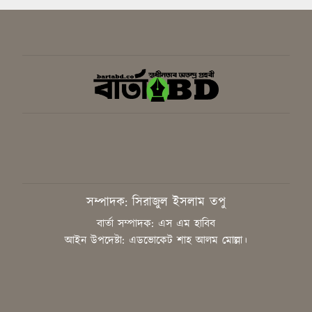
ইয়াস বাংলাদেশের সচেতনতামূলক
কর্মসূচি
গাজীপুরে সাংবাদিকদের দক্ষতা উন্নয়নে
কর্মশালা অনুষ্ঠিত
বিএনপির স্থায়ী কমিটির সিদ্ধান্ত:
রাষ্ট্রপতি পদে প্রার্থী ঠিক করবেন তারেক
রহমান
সাংবাদিককে হয়রানির অভিযোগ,
সম্পাদক: সিরাজুল ইসলাম তপু
নিরপেক্ষ তদন্ত চাইলেন কাপাসিয়ার
গণমাধ্যমকর্মীরা
বার্তা সম্পাদক: এস এম হাবিব
আইন উপদেষ্টা: এডভোকেট শাহ আলম মোল্লা।
জুলাইয়ের শহীদদের আত্মত্যাগ ইতিহাসে
চিরস্মরণীয়