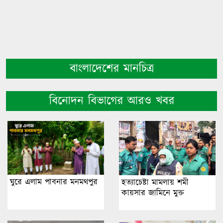
বাংলাদেশের মানচিত্র
বিনোদন বিভাগের আরও খবর
ঘুরে এলাম পাবনার মনমথপুর
হত্যাচেষ্টা মামলায় শমী
কায়সার জামিনে মুক্ত