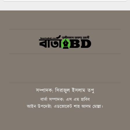
সবুজ ও শান্ত ক্যাম্পাস গড়তে গাকৃবিতে
ইয়াস বাংলাদেশের সচেতনতামূলক
কর্মসূচি
গাজীপুরে সাংবাদিকদের দক্ষতা উন্নয়নে
কর্মশালা অনুষ্ঠিত
বিএনপির স্থায়ী কমিটির সিদ্ধান্ত:
রাষ্ট্রপতি পদে প্রার্থী ঠিক করবেন তারেক
রহমান
সাংবাদিককে হয়রানির অভিযোগ,
সম্পাদক: সিরাজুল ইসলাম তপু
নিরপেক্ষ তদন্ত চাইলেন কাপাসিয়ার
গণমাধ্যমকর্মীরা
বার্তা সম্পাদক: এস এম হাবিব
আইন উপদেষ্টা: এডভোকেট শাহ আলম মোল্লা।
জুলাইয়ের শহীদদের আত্মত্যাগ ইতিহাসে
চিরস্মরণীয়