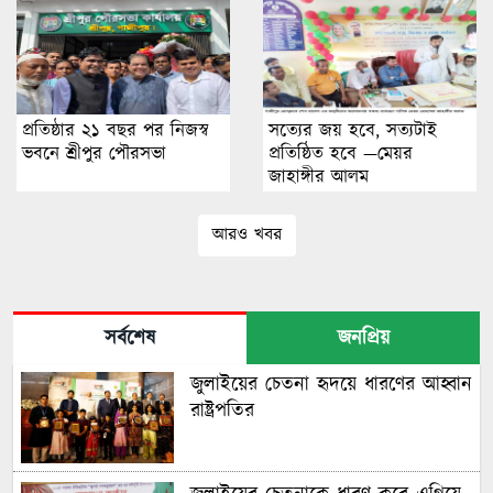
প্রতিষ্ঠার ২১ বছর পর নিজস্ব
সত্যের জয় হবে, সত্যটাই
ভবনে শ্রীপুর পৌরসভা
প্রতিষ্ঠিত হবে —মেয়র
জাহাঙ্গীর আলম
আরও খবর
সর্বশেষ
জনপ্রিয়
জুলাইয়ের চেতনা হৃদয়ে ধারণের আহ্বান
রাষ্ট্রপতির