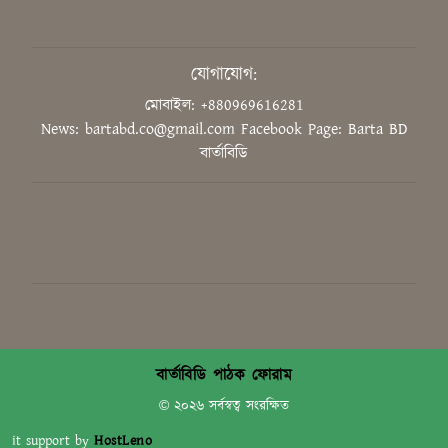
উদ্ভাবনের মাধ্যমে বিশ্বে নেতৃত্ব দিতে
হবে শিক্ষার্থীদের: শিক্ষামন্ত্রী
যোগাযোগ:
মোবাইল: +880969616281
News: bartabd.co@gmail.com
Facebook Page: Barta BD
‘গণভোটের রায় সম্মান করুন, সংবিধান
বার্তাবিডি
সংস্কার কমিশন গঠন করুন’
ডুয়েট শিক্ষক সমিতির সভাপতি ড.
সিরাজুল হক মোল্লা, সম্পাদক ড.
মাহফুজ আলম
‘ক্লিক বেইট’ বা বিভ্রান্তিকর শিরোনাম
নয়: ডিসি গাজীপুর
বার্তাবিডি পাঠক ফোরাম
© ২০২৬ সর্বস্বত্ব সংরক্ষিত
it support by
HostLeno