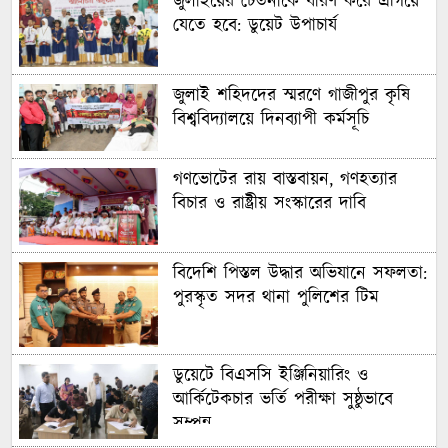
জুলাইয়ের চেতনাকে ধারণ করে এগিয়ে
যেতে হবে: ডুয়েট উপাচার্য
জুলাই শহিদদের স্মরণে গাজীপুর কৃষি
বিশ্ববিদ্যালয়ে দিনব্যাপী কর্মসূচি
গণভোটের রায় বাস্তবায়ন, গণহত্যার
বিচার ও রাষ্ট্রীয় সংস্কারের দাবি
বিদেশি পিস্তল উদ্ধার অভিযানে সফলতা:
পুরস্কৃত সদর থানা পুলিশের টিম
ডুয়েটে বিএসসি ইঞ্জিনিয়ারিং ও
আর্কিটেকচার ভর্তি পরীক্ষা সুষ্ঠুভাবে
সম্পন্ন