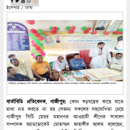
ইপেপার / প্রিন্ট
বার্তাবিডি প্রতিবেদক, গাজীপুর:
কোন ষড়যন্ত্রের কাছে যাতে
মাথা নত করতে না হয় সেজন্য সকলের সহযোগিতা চেয়ে
গাজীপুর সিটি মেয়র মহানগর আওয়ামী লীগের সাধারণ
সম্পাদক অ্যাডভোকেট মোহাম্মদ জাহাঙ্গীর আলম বলেছেন,