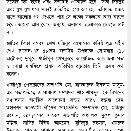
সত্যের জয় হবেই এবং সত্যটাই প্রতিষ্ঠিত হবে। সত্য চিরন্তন
এবং যুগ যুগ ধরে সত্যই প্রতিষ্ঠিত হয়ে আসছে। ভবিষ্যত প্রজন্ম
যাতে আলোর পথ দেখতে পায় সে লক্ষ্যে সকলকে কাজ করতে
হবে। আমরা আর কোন অন্যায়, অনাচার, হত্যাকাণ্ড দেখতে চাই
না।
জাতির পিতা বঙ্গবন্ধু শেখ মুজিবুর রহমানের কনিষ্ঠ পুত্র শহীদ
শেখ রাসেল-এর ৫৮তম জন্মদিন উপলক্ষে সোমবার (১৮
অক্টোবর) দুপুরে গাজীপুর প্রেসক্লাবে আয়োজিত আলোচনা সভা
ও দোয়া মাহফিলে প্রধান অতিথির বক্তৃতায় তিনি এসব কথা
বলেন।
গাজীপুর প্রেসক্লাবের সভাপতি মো. মাজহারুল ইসলাম মাসুম-
এর সভাপতিত্বে ও সাধারণ সম্পাদক শাহ শামসুল হক রিপনের
সঞ্চালনায় অনুষ্ঠিত আলোচনা সভায় আরও বক্তব্য দেন,
মহানগর আওয়ামী লীগের সাংগঠনিক সম্পাদক মো. মজিবুর
রহমান, প্রেসক্লাবের সাবেক সভাপতি অধ্যাপক মুকুল কুমার
মল্লিক, নাসির উদ্দিন আহমেদ, মুজিবুর রহমান, খায়রুল
ইসলাম, সাবেক সাধারণ সম্পাদক আলমগীর হোসেন, মো.