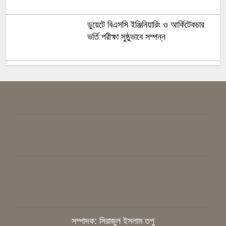
ডুয়েটে বিএসসি ইঞ্জিনিয়ারিং ও আর্কিটেকচার
ভর্তি পরীক্ষা সুষ্ঠুভাবে সম্পন্ন
সবুজ ও শান্ত ক্যাম্পাস গড়তে গাকৃবিতে ইয়াস
বাংলাদেশের সচেতনতামূলক কর্মসূচি
গাজীপুরে সাংবাদিকদের দক্ষতা উন্নয়নে
কর্মশালা অনুষ্ঠিত
বিএনপির স্থায়ী কমিটির সিদ্ধান্ত: রাষ্ট্রপতি
পদে প্রার্থী ঠিক করবেন তারেক রহমান
সাংবাদিককে হয়রানির অভিযোগ, নিরপেক্ষ
তদন্ত চাইলেন কাপাসিয়ার গণমাধ্যমকর্মীরা
সম্পাদক: সিরাজুল ইসলাম তপু