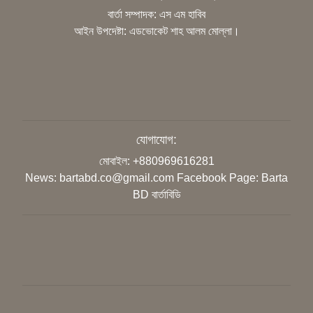
বার্তা সম্পাদক: এস এম হাবিব
আইন উপদেষ্টা: এডভোকেট শাহ আলম মোল্লা।
জুলাইয়ের শহীদদের আত্মত্যাগ ইতিহাসে
চিরস্মরণীয়
উদ্ভাবনের মাধ্যমে বিশ্বে নেতৃত্ব দিতে হবে
শিক্ষার্থীদের: শিক্ষামন্ত্রী
যোগাযোগ:
মোবাইল: +880969616281
‘গণভোটের রায় সম্মান করুন, সংবিধান সংস্কার
News: bartabd.co@gmail.com
Facebook Page: Barta
কমিশন গঠন করুন’
BD বার্তাবিডি
ডুয়েট শিক্ষক সমিতির সভাপতি ড. সিরাজুল হক
মোল্লা, সম্পাদক ড. মাহফুজ আলম
‘ক্লিক বেইট’ বা বিভ্রান্তিকর শিরোনাম নয়: