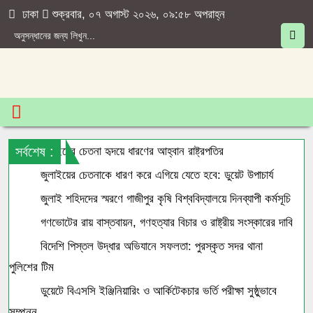
ঢাকা
শুক্রবার, ০৭ অগাস্ট ২০২৬, ০৯:৫৮ অপরাহ্ন
সর্বশেষ :
জুলাইয়ের চেতনা হৃদয়ে ধারণের আহ্বান রাষ্ট্রপতির
জুলাইয়ের চেতনাকে ধারণ করে এগিয়ে যেতে হবে: ডুয়েট উপাচার্য
জুলাই শহিদদের স্মরণে গাজীপুর কৃষি বিশ্ববিদ্যালয়ে দিনব্যাপী কর্মসূচি
গণভোটের রায় বাস্তবায়ন, গণহত্যার বিচার ও রাষ্ট্রীয় সংস্কারের দাবি
বিদেশি পিস্তল উদ্ধার অভিযানে সফলতা: পুরস্কৃত সদর থানা
পুলিশের টিম
ডুয়েটে বিএসসি ইঞ্জিনিয়ারিং ও আর্কিটেকচার ভর্তি পরীক্ষা সুষ্ঠুভাবে
সম্পন্ন