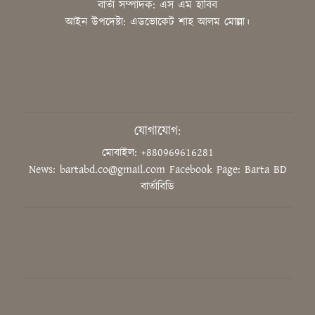
গণমাধ্যমকর্মীরা
বার্তা সম্পাদক: এস এম হাবিব
আইন উপদেষ্টা: এডভোকেট শাহ আলম মোল্লা।
জুলাইয়ের শহীদদের আত্মত্যাগ ইতিহাসে
চিরস্মরণীয়
উদ্ভাবনের মাধ্যমে বিশ্বে নেতৃত্ব দিতে
হবে শিক্ষার্থীদের: শিক্ষামন্ত্রী
যোগাযোগ:
মোবাইল: +880969616281
News: bartabd.co@gmail.com
Facebook Page: Barta BD
‘গণভোটের রায় সম্মান করুন, সংবিধান
বার্তাবিডি
সংস্কার কমিশন গঠন করুন’
ডুয়েট শিক্ষক সমিতির সভাপতি ড.
সিরাজুল হক মোল্লা, সম্পাদক ড.
মাহফুজ আলম
‘ক্লিক বেইট’ বা বিভ্রান্তিকর শিরোনাম