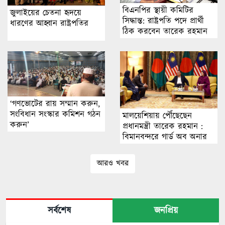
বিএনপির স্থায়ী কমিটির
জুলাইয়ের চেতনা হৃদয়ে
সিদ্ধান্ত: রাষ্ট্রপতি পদে প্রার্থী
ধারণের আহ্বান রাষ্ট্রপতির
ঠিক করবেন তারেক রহমান
‘গণভোটের রায় সম্মান করুন,
সংবিধান সংস্কার কমিশন গঠন
মালয়েশিয়ায় পৌঁছেছেন
করুন’
প্রধানমন্ত্রী তারেক রহমান :
বিমানবন্দরে গার্ড অব অনার
আরও খবর
সর্বশেষ
জনপ্রিয়