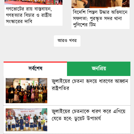
গণভোটের রায় বাস্তবায়ন,
বিদেশি পিস্তল উদ্ধার অভিযানে
গণহত্যার বিচার ও রাষ্ট্রীয়
সফলতা: পুরস্কৃত সদর থানা
সংস্কারের দাবি
পুলিশের টিম
আরও খবর
সর্বশেষ
জনপ্রিয়
জুলাইয়ের চেতনা হৃদয়ে ধারণের আহ্বান
রাষ্ট্রপতির
জুলাইয়ের চেতনাকে ধারণ করে এগিয়ে
যেতে হবে: ডুয়েট উপাচার্য