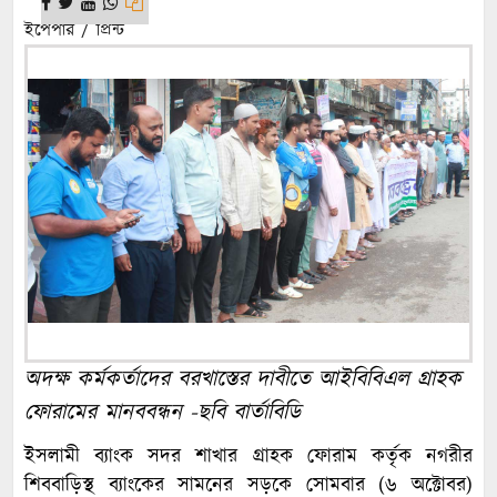
ইপেপার / প্রিন্ট
অদক্ষ কর্মকর্তাদের বরখাস্তের দাবীতে আইবিবিএল গ্রাহক
ফোরামের মানববন্ধন -ছবি বার্তাবিডি
ইসলামী ব্যাংক সদর শাখার গ্রাহক ফোরাম কর্তৃক নগরীর
শিববাড়িস্থ ব্যাংকের সামনের সড়কে সোমবার (৬ অক্টোবর)