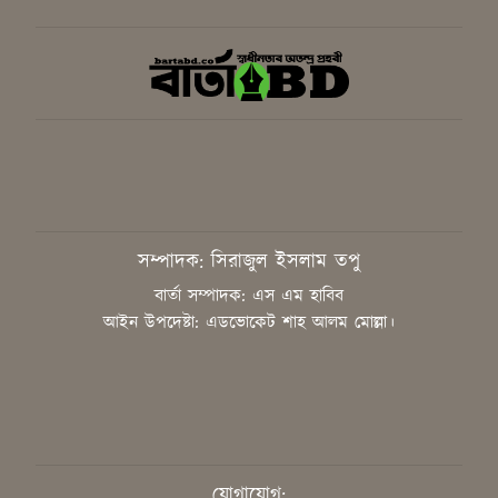
গাজীপুরে সাংবাদিকদের দক্ষতা উন্নয়নে
কর্মশালা অনুষ্ঠিত
বিএনপির স্থায়ী কমিটির সিদ্ধান্ত:
রাষ্ট্রপতি পদে প্রার্থী ঠিক করবেন তারেক
রহমান
সাংবাদিককে হয়রানির অভিযোগ,
সম্পাদক: সিরাজুল ইসলাম তপু
নিরপেক্ষ তদন্ত চাইলেন কাপাসিয়ার
গণমাধ্যমকর্মীরা
বার্তা সম্পাদক: এস এম হাবিব
আইন উপদেষ্টা: এডভোকেট শাহ আলম মোল্লা।
জুলাইয়ের শহীদদের আত্মত্যাগ ইতিহাসে
চিরস্মরণীয়
উদ্ভাবনের মাধ্যমে বিশ্বে নেতৃত্ব দিতে
হবে শিক্ষার্থীদের: শিক্ষামন্ত্রী
যোগাযোগ: