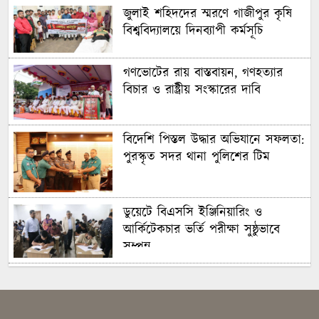
জুলাই শহিদদের স্মরণে গাজীপুর কৃষি
বিশ্ববিদ্যালয়ে দিনব্যাপী কর্মসূচি
গণভোটের রায় বাস্তবায়ন, গণহত্যার
বিচার ও রাষ্ট্রীয় সংস্কারের দাবি
বিদেশি পিস্তল উদ্ধার অভিযানে সফলতা:
পুরস্কৃত সদর থানা পুলিশের টিম
ডুয়েটে বিএসসি ইঞ্জিনিয়ারিং ও
আর্কিটেকচার ভর্তি পরীক্ষা সুষ্ঠুভাবে
সম্পন্ন
সবুজ ও শান্ত ক্যাম্পাস গড়তে গাকৃবিতে
ইয়াস বাংলাদেশের সচেতনতামূলক
কর্মসূচি