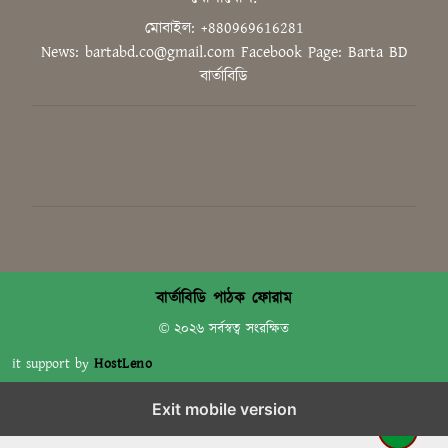
মোবাইল: +880969616281
News: bartabd.co@gmail.com
Facebook Page: Barta BD
‘গণভোটের রায় সম্মান করুন, সংবিধান
বার্তাবিডি
সংস্কার কমিশন গঠন করুন’
ডুয়েট শিক্ষক সমিতির সভাপতি ড.
সিরাজুল হক মোল্লা, সম্পাদক ড.
মাহফুজ আলম
‘ক্লিক বেইট’ বা বিভ্রান্তিকর শিরোনাম
নয়: ডিসি গাজীপুর
বার্তাবিডি পাঠক ফোরাম
© ২০২৬ সর্বস্বত্ব সংরক্ষিত
it support by
HostLeno
Exit mobile version