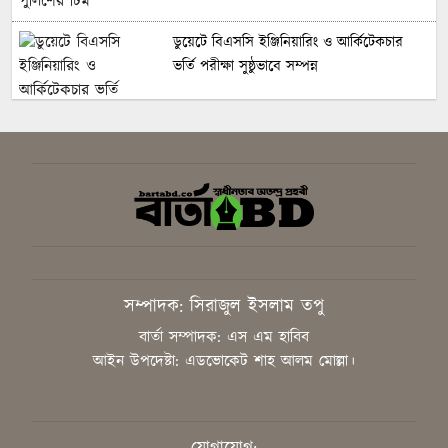
ডুয়েটে বিএসসি ইঞ্জিনিয়ারিং ও আর্কিটেকচার
ভর্তি পরীক্ষা সুষ্ঠুভাবে সম্পন্ন
সবুজ ও শান্ত ক্যাম্পাস গড়তে গাকৃবিতে ইয়াস
বাংলাদেশের সচেতনতামূলক কর্মসূচি
গাজীপুরে সাংবাদিকদের দক্ষতা উন্নয়নে কর্মশালা
সম্পাদক: সিরাজুল ইসলাম তপু
অনুষ্ঠিত
বার্তা সম্পাদক: এস এম হাবিব
আইন উপদেষ্টা: এডভোকেট শাহ আলম মোল্লা।
বিএনপির স্থায়ী কমিটির সিদ্ধান্ত: রাষ্ট্রপতি পদে
প্রার্থী ঠিক করবেন তারেক রহমান