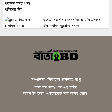
ডুয়েটে বিএসসি ইঞ্জিনিয়ারিং ও আর্কিটেকচার
ভর্তি পরীক্ষা সুষ্ঠুভাবে সম্পন্ন
সবুজ ও শান্ত ক্যাম্পাস গড়তে গাকৃবিতে ইয়াস
বাংলাদেশের সচেতনতামূলক কর্মসূচি
সম্পাদক: সিরাজুল ইসলাম তপু
গাজীপুরে সাংবাদিকদের দক্ষতা উন্নয়নে কর্মশালা
বার্তা সম্পাদক: এস এম হাবিব
অনুষ্ঠিত
আইন উপদেষ্টা: এডভোকেট শাহ আলম মোল্লা।
বিএনপির স্থায়ী কমিটির সিদ্ধান্ত: রাষ্ট্রপতি পদে
প্রার্থী ঠিক করবেন তারেক রহমান