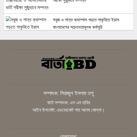
পরীক্ষা সুষ্ঠুভাবে সম্পন্ন
সবুজ ও শান্ত ক্যাম্পাস গড়তে গাকৃবিতে ইয়াস
বাংলাদেশের সচেতনতামূলক কর্মসূচি
গাজীপুরে সাংবাদিকদের দক্ষতা উন্নয়নে কর্মশালা
অনুষ্ঠিত
বিএনপির স্থায়ী কমিটির সিদ্ধান্ত: রাষ্ট্রপতি পদে প্রার্থী
ঠিক করবেন তারেক রহমান
সম্পাদক: সিরাজুল ইসলাম তপু
বার্তা সম্পাদক: এস এম হাবিব
আইন উপদেষ্টা: এডভোকেট শাহ আলম মোল্লা।
সাংবাদিককে হয়রানির অভিযোগ, নিরপেক্ষ তদন্ত
চাইলেন কাপাসিয়ার গণমাধ্যমকর্মীরা
যোগাযোগ: