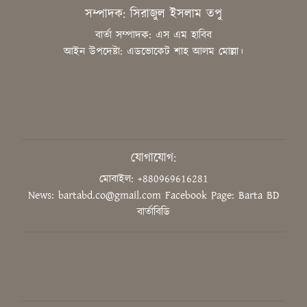
সাংবাদিককে হয়রানির অভিযোগ,
সম্পাদক: সিরাজুল ইসলাম তপু
নিরপেক্ষ তদন্ত চাইলেন কাপাসিয়ার
গণমাধ্যমকর্মীরা
বার্তা সম্পাদক: এস এম হাবিব
আইন উপদেষ্টা: এডভোকেট শাহ আলম মোল্লা।
জুলাইয়ের শহীদদের আত্মত্যাগ ইতিহাসে
চিরস্মরণীয়
উদ্ভাবনের মাধ্যমে বিশ্বে নেতৃত্ব দিতে
হবে শিক্ষার্থীদের: শিক্ষামন্ত্রী
যোগাযোগ:
মোবাইল: +880969616281
News: bartabd.co@gmail.com
Facebook Page: Barta BD
‘গণভোটের রায় সম্মান করুন, সংবিধান
বার্তাবিডি
সংস্কার কমিশন গঠন করুন’
ডুয়েট শিক্ষক সমিতির সভাপতি ড.
সিরাজুল হক মোল্লা, সম্পাদক ড.
মাহফুজ আলম