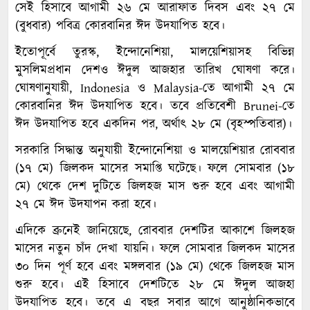
সেই হিসাবে আগামী ২৬ মে আরাফাত দিবস এবং ২৭ মে
(বুধবার) পবিত্র কোরবানির ঈদ উদযাপিত হবে।
ইতোপূর্বে তুরস্ক, ইন্দোনেশিয়া, মালয়েশিয়াসহ বিভিন্ন
মুসলিমপ্রধান দেশও ঈদুল আজহার তারিখ ঘোষণা করে।
ঘোষণানুযায়ী, Indonesia ও Malaysia-তে আগামী ২৭ মে
কোরবানির ঈদ উদযাপিত হবে। তবে প্রতিবেশী Brunei-তে
ঈদ উদযাপিত হবে একদিন পর, অর্থাৎ ২৮ মে (বৃহস্পতিবার)।
সরকারি সিদ্ধান্ত অনুযায়ী ইন্দোনেশিয়া ও মালয়েশিয়ার রোববার
(১৭ মে) জিলকদ মাসের সমাপ্তি ঘটেছে। ফলে সোমবার (১৮
মে) থেকে দেশ দুটিতে জিলহজ মাস শুরু হবে এবং আগামী
২৭ মে ঈদ উদযাপন করা হবে।
এদিকে ব্রুনেই জানিয়েছে, রোববার দেশটির আকাশে জিলহজ
মাসের নতুন চাঁদ দেখা যায়নি। ফলে সোমবার জিলকদ মাসের
৩০ দিন পূর্ণ হবে এবং মঙ্গলবার (১৯ মে) থেকে জিলহজ মাস
শুরু হবে। এই হিসাবে দেশটিতে ২৮ মে ঈদুল আজহা
উদযাপিত হবে। তবে এ বছর সবার আগে আনুষ্ঠানিকভাবে