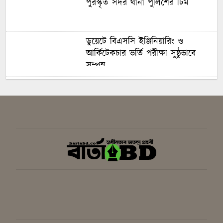
পুরস্কৃত সদর থানা পুলিশের টিম
ডুয়েটে বিএসসি ইঞ্জিনিয়ারিং ও
আর্কিটেকচার ভর্তি পরীক্ষা সুষ্ঠুভাবে
সম্পন্ন
সবুজ ও শান্ত ক্যাম্পাস গড়তে গাকৃবিতে
ইয়াস বাংলাদেশের সচেতনতামূলক
কর্মসূচি
গাজীপুরে সাংবাদিকদের দক্ষতা উন্নয়নে
কর্মশালা অনুষ্ঠিত
বিএনপির স্থায়ী কমিটির সিদ্ধান্ত:
রাষ্ট্রপতি পদে প্রার্থী ঠিক করবেন তারেক
রহমান