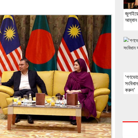
জুলাইয়
আহ্বান 
‘গণভোট
সংবিধা
করুন’