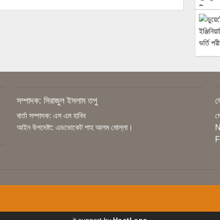
সম্পাদক: সিরাজুল ইসলাম তপু
য
বার্তা সম্পাদক: এস এম হাবিব
ম
আইন উপদেষ্টা: এডভোকেট শাহ আলম মোল্লা।
N
F