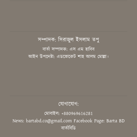
বিএনপির স্থায়ী কমিটির সিদ্ধান্ত:
রাষ্ট্রপতি পদে প্রার্থী ঠিক করবেন তারেক
রহমান
সাংবাদিককে হয়রানির অভিযোগ,
সম্পাদক: সিরাজুল ইসলাম তপু
নিরপেক্ষ তদন্ত চাইলেন কাপাসিয়ার
গণমাধ্যমকর্মীরা
বার্তা সম্পাদক: এস এম হাবিব
আইন উপদেষ্টা: এডভোকেট শাহ আলম মোল্লা।
জুলাইয়ের শহীদদের আত্মত্যাগ ইতিহাসে
চিরস্মরণীয়
উদ্ভাবনের মাধ্যমে বিশ্বে নেতৃত্ব দিতে
হবে শিক্ষার্থীদের: শিক্ষামন্ত্রী
যোগাযোগ:
মোবাইল: +880969616281
News: bartabd.co@gmail.com
Facebook Page: Barta BD
‘গণভোটের রায় সম্মান করুন, সংবিধান
বার্তাবিডি
সংস্কার কমিশন গঠন করুন’