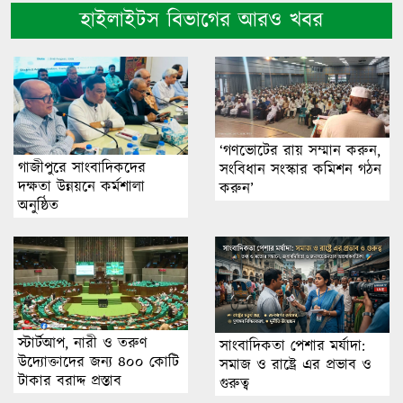
হাইলাইটস বিভাগের আরও খবর
‘গণভোটের রায় সম্মান করুন,
গাজীপুরে সাংবাদিকদের
সংবিধান সংস্কার কমিশন গঠন
দক্ষতা উন্নয়নে কর্মশালা
করুন’
অনুষ্ঠিত
স্টার্টআপ, নারী ও তরুণ
সাংবাদিকতা পেশার মর্যাদা:
উদ্যোক্তাদের জন্য ৪০০ কোটি
সমাজ ও রাষ্ট্রে এর প্রভাব ও
টাকার বরাদ্দ প্রস্তাব
গুরুত্ব