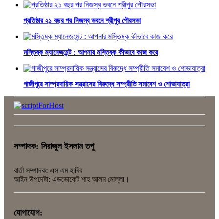
প্রতিষ্ঠার ২১ বছর পর নিজস্ব ভবনে শ্রীপুর পৌরসভা
মস্তিষ্ক ম্যানেজমেন্ট : আপনার মস্তিষ্ক কীভাবে কাজ করে
গাজীপুরে সাম্প্রদায়িক সন্ত্রাসের বিরুদ্ধে সম্প্রীতি সমাবেশ ও শোভাযাত্রা
সম্পাদক: সিরাজুল ইসলাম তপু
বার্তা সম্পাদক: এস এম হাবিব
আইন উপদেষ্টা: এডভোকেট শাহ আলম মোল্লা।
যোগাযোগ: