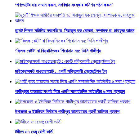
‘গণভোটের রায় সম্মান করুন, সংবিধান সংস্কার কমিশন গঠন করুন’
ডুয়েট শিক্ষক সমিতির সভাপতি ড. সিরাজুল হক মোল্লা, সম্পাদক ড. মাহফুজ আলম
‘ক্লিক বেইট’ বা বিভ্রান্তিকর শিরোনাম নয়: ডিসি গাজীপুর
মাইক্রোসফট পাওয়ারপয়েন্ট : একটি শক্তিশালী প্রেজেন্টেশন টুল
গাজীপুরের যাতায়াত সংকট নিয়ে এমপি সালাহউদ্দিন আইউবীর ৬ দফা প্রস্তাব
উপজেলা ও ইউনিয়ন নির্বাচনে গাজীপুরে জামায়াতের প্রার্থী তালিকা প্রকাশ
টঙ্গীতে ৩৭ ডেঙ্গু রোগী ভর্তি