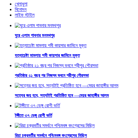
খেলাধুলা
বিনোদন
লাইফ স্টাইল
ঘুরে এলাম পাবনার মনমথপুর
হত্যাচেষ্টা মামলায় শমী কায়সার জামিনে মুক্ত
প্রতিষ্ঠার ২১ বছর পর নিজস্ব ভবনে শ্রীপুর পৌরসভা
সত্যের জয় হবে, সত্যটাই প্রতিষ্ঠিত হবে —মেয়র জাহাঙ্গীর আলম
টঙ্গীতে ৩৭ ডেঙ্গু রোগী ভর্তি
রিয়া চক্রবর্তীর সমর্থনে পশ্চিমবঙ্গ কংগ্রেসের মিছিল