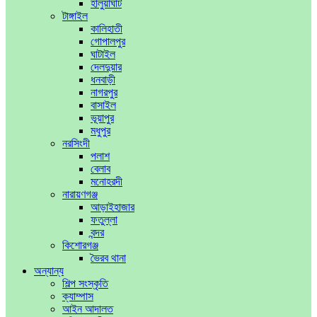
হালুয়াঘাট
টাঙ্গাইল
কালিহাতী
গোপালপুর
ঘাটাইল
দেলদুয়ার
ধনবাড়ী
নাগরপুর
বাসাইল
ভূয়াপুর
মধুপুর
নরসিংদী
পলাশ
বেলাব
মনোহরদী
নারায়ণগঞ্জ
আড়াইহাজার
ফতুল্লা
বন্দর
কিশোরগঞ্জ
ভৈরব থানা
অন্যান্য
শিল্প সংস্কৃতি
ক্যাম্পাস
আইন আদালত