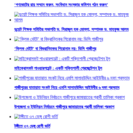
‘গণভোটের রায় সম্মান করুন, সংবিধান সংস্কার কমিশন গঠন করুন’
ডুয়েট শিক্ষক সমিতির সভাপতি ড. সিরাজুল হক মোল্লা, সম্পাদক ড. মাহফুজ আলম
‘ক্লিক বেইট’ বা বিভ্রান্তিকর শিরোনাম নয়: ডিসি গাজীপুর
মাইক্রোসফট পাওয়ারপয়েন্ট : একটি শক্তিশালী প্রেজেন্টেশন টুল
গাজীপুরের যাতায়াত সংকট নিয়ে এমপি সালাহউদ্দিন আইউবীর ৬ দফা প্রস্তাব
উপজেলা ও ইউনিয়ন নির্বাচনে গাজীপুরে জামায়াতের প্রার্থী তালিকা প্রকাশ
টঙ্গীতে ৩৭ ডেঙ্গু রোগী ভর্তি