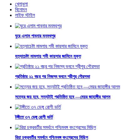
খেলাধুলা
বিনোদন
লাইফ স্টাইল
ঘুরে এলাম পাবনার মনমথপুর
হত্যাচেষ্টা মামলায় শমী কায়সার জামিনে মুক্ত
প্রতিষ্ঠার ২১ বছর পর নিজস্ব ভবনে শ্রীপুর পৌরসভা
সত্যের জয় হবে, সত্যটাই প্রতিষ্ঠিত হবে —মেয়র জাহাঙ্গীর আলম
টঙ্গীতে ৩৭ ডেঙ্গু রোগী ভর্তি
রিয়া চক্রবর্তীর সমর্থনে পশ্চিমবঙ্গ কংগ্রেসের মিছিল