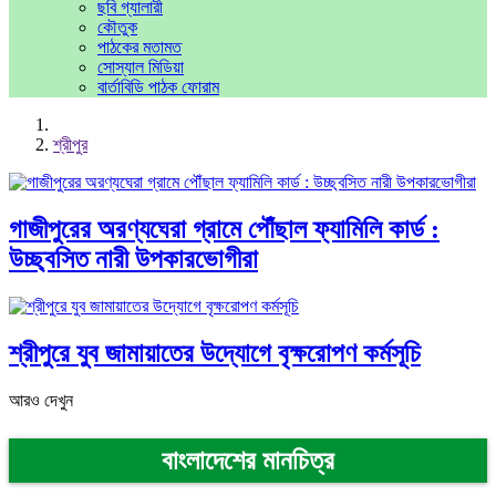
ছবি গ্যালারী
কৌতুক
পাঠকের মতামত
সোস্যাল মিডিয়া
বার্তাবিডি পাঠক ফোরাম
শ্রীপুর
গাজীপুরের অরণ্যঘেরা গ্রামে পৌঁছাল ফ্যামিলি কার্ড :
উচ্ছ্বসিত নারী উপকারভোগীরা
শ্রীপুরে যুব জামায়াতের উদ্যোগে বৃক্ষরোপণ কর্মসূচি
আরও দেখুন
বাংলাদেশের মানচিত্র