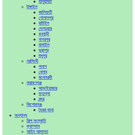
হালুয়াঘাট
টাঙ্গাইল
কালিহাতী
গোপালপুর
ঘাটাইল
দেলদুয়ার
ধনবাড়ী
নাগরপুর
বাসাইল
ভূয়াপুর
মধুপুর
নরসিংদী
পলাশ
বেলাব
মনোহরদী
নারায়ণগঞ্জ
আড়াইহাজার
ফতুল্লা
বন্দর
কিশোরগঞ্জ
ভৈরব থানা
অন্যান্য
শিল্প সংস্কৃতি
ক্যাম্পাস
আইন আদালত