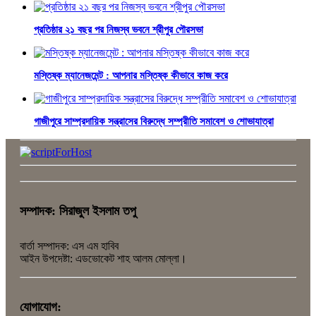
প্রতিষ্ঠার ২১ বছর পর নিজস্ব ভবনে শ্রীপুর পৌরসভা
মস্তিষ্ক ম্যানেজমেন্ট : আপনার মস্তিষ্ক কীভাবে কাজ করে
গাজীপুরে সাম্প্রদায়িক সন্ত্রাসের বিরুদ্ধে সম্প্রীতি সমাবেশ ও শোভাযাত্রা
সম্পাদক: সিরাজুল ইসলাম তপু
বার্তা সম্পাদক: এস এম হাবিব
আইন উপদেষ্টা: এডভোকেট শাহ আলম মোল্লা।
যোগাযোগ: