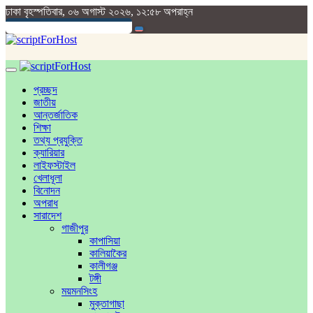
ঢাকা
বৃহস্পতিবার, ০৬ অগাস্ট ২০২৬, ১২:৫৮ অপরাহ্ন
প্রচ্ছদ
জাতীয়
আন্তর্জাতিক
শিক্ষা
তথ্য প্রযুক্তি
ক্যারিয়ার
লাইফস্টাইল
খেলাধূলা
বিনোদন
অপরাধ
সারাদেশ
গাজীপুর
কাপাসিয়া
কালিয়াকৈর
কালীগঞ্জ
টঙ্গী
ময়মনসিংহ
মুক্তাগাছা