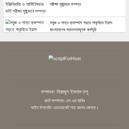
পরীক্ষা সুষ্ঠুভাবে সম্পন্ন
সবুজ ও শান্ত ক্যাম্পাস গড়তে গাকৃবিতে ইয়াস
বাংলাদেশের সচেতনতামূলক কর্মসূচি
গাজীপুরে সাংবাদিকদের দক্ষতা উন্নয়নে কর্মশালা
অনুষ্ঠিত
বিএনপির স্থায়ী কমিটির সিদ্ধান্ত: রাষ্ট্রপতি পদে প্রার্থী
ঠিক করবেন তারেক রহমান
সম্পাদক: সিরাজুল ইসলাম তপু
বার্তা সম্পাদক: এস এম হাবিব
আইন উপদেষ্টা: এডভোকেট শাহ আলম মোল্লা।
সাংবাদিককে হয়রানির অভিযোগ, নিরপেক্ষ তদন্ত
চাইলেন কাপাসিয়ার গণমাধ্যমকর্মীরা