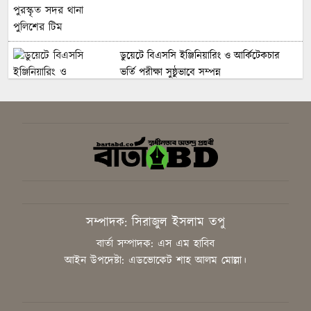
ডুয়েটে বিএসসি ইঞ্জিনিয়ারিং ও আর্কিটেকচার
ভর্তি পরীক্ষা সুষ্ঠুভাবে সম্পন্ন
সবুজ ও শান্ত ক্যাম্পাস গড়তে গাকৃবিতে ইয়াস
বাংলাদেশের সচেতনতামূলক কর্মসূচি
সম্পাদক: সিরাজুল ইসলাম তপু
গাজীপুরে সাংবাদিকদের দক্ষতা উন্নয়নে কর্মশালা
বার্তা সম্পাদক: এস এম হাবিব
অনুষ্ঠিত
আইন উপদেষ্টা: এডভোকেট শাহ আলম মোল্লা।
বিএনপির স্থায়ী কমিটির সিদ্ধান্ত: রাষ্ট্রপতি পদে
প্রার্থী ঠিক করবেন তারেক রহমান