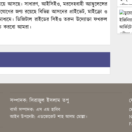
া নিয়ে আসছে। সাধারণ, আইসিইও, মরদেহবাহী অ্যাম্বুলেন্সের
যোগের জণ্য রয়েছে বিভিন্ন আসনের প্রাইভেট, মাইক্রো ও
াধ্যমে। ডিজিটাল রাইডের সিইও তরুন উদ্যোক্তা ফখরুল
্চিত করবো আমরা।
সম্পাদক: সিরাজুল ইসলাম তপু
য
বার্তা সম্পাদক: এস এম হাবিব
ম
আইন উপদেষ্টা: এডভোকেট শাহ আলম মোল্লা।
N
F