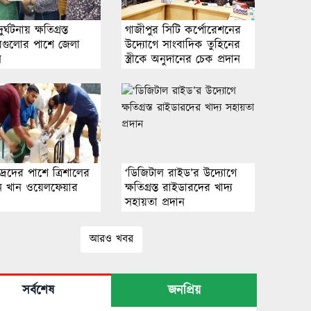
্ঘটনায় ক্ষতিগ্রস্ত
গাজীপুর সিটি কর্পোরেশনের
রগুলোর পাশে জেলা
উদ্যোগে সাংবাদিক তুহিনের
ন
স্ত্রীকে অনুদানের চেক প্রদান
্রদের পাশে ত্রিশালের
‘ডিজিটাল রাইড’র উদ্যোগে
দীন খান ওয়েলফেয়ার
ক্ষতিগ্রস্ত রাইডারদের খাদ্য
সহায়তা প্রদান
আরও খবর
সর্বশেষ
জনপ্রিয়