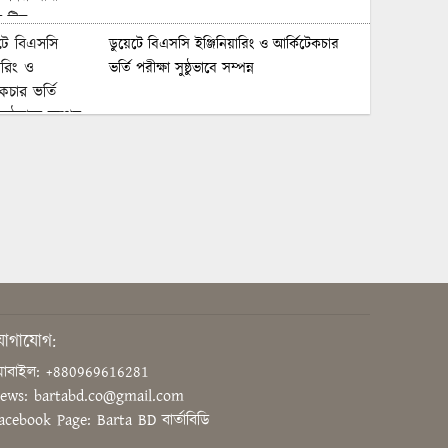
ডুয়েটে বিএসসি ইঞ্জিনিয়ারিং ও আর্কিটেকচার
ভর্তি পরীক্ষা সুষ্ঠুভাবে সম্পন্ন
সবুজ ও শান্ত ক্যাম্পাস গড়তে গাকৃবিতে ইয়াস
বাংলাদেশের সচেতনতামূলক কর্মসূচি
গাজীপুরে সাংবাদিকদের দক্ষতা উন্নয়নে কর্মশালা
অনুষ্ঠিত
বিএনপির স্থায়ী কমিটির সিদ্ধান্ত: রাষ্ট্রপতি পদে
োগাযোগ:
প্রার্থী ঠিক করবেন তারেক রহমান
োবাইল: +880969616281
ews: bartabd.co@gmail.com
acebook Page: Barta BD বার্তাবিডি
সাংবাদিককে হয়রানির অভিযোগ, নিরপেক্ষ তদন্ত