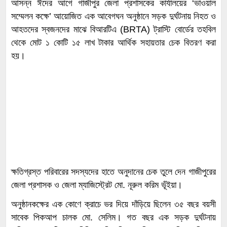
আসন্ন ঈদের আগে গাজীপুর জেলা প্রশাসকের কার্যালয়ের ‘ভাওয়াল
সম্মেলন কক্ষে’ আয়োজিত এক আবেগঘন অনুষ্ঠানে সড়ক দুর্ঘটনায় নিহত ও
আহতদের স্বজনদের মাঝে বিআরটিএ (BRTA) ট্রাস্টি বোর্ডের তহবিল
থেকে মোট ১ কোটি ১৫ লাখ টাকার আর্থিক সহায়তার চেক বিতরণ করা
হয়।
ক্ষতিগ্রস্ত পরিবারের সদস্যদের হাতে অনুদানের চেক তুলে দেন গাজীপুরের
জেলা প্রশাসক ও জেলা ম্যাজিস্ট্রেট মো. নূরুল করিম ভূঁইয়া।
অনুষ্ঠানকক্ষের এক কোণে ক্রাচে ভর দিয়ে দাঁড়িয়ে ছিলেন ৩৫ বছর বয়সী
সাবেক পিকআপ চালক মো. সেলিম। গত বছর এক সড়ক দুর্ঘটনায়