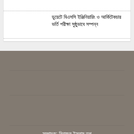
ডুয়েটে বিএসসি ইঞ্জিনিয়ারিং ও আর্কিটেকচার
ভর্তি পরীক্ষা সুষ্ঠুভাবে সম্পন্ন
সবুজ ও শান্ত ক্যাম্পাস গড়তে গাকৃবিতে ইয়াস
বাংলাদেশের সচেতনতামূলক কর্মসূচি
গাজীপুরে সাংবাদিকদের দক্ষতা উন্নয়নে
কর্মশালা অনুষ্ঠিত
বিএনপির স্থায়ী কমিটির সিদ্ধান্ত: রাষ্ট্রপতি
পদে প্রার্থী ঠিক করবেন তারেক রহমান
সাংবাদিককে হয়রানির অভিযোগ, নিরপেক্ষ
তদন্ত চাইলেন কাপাসিয়ার গণমাধ্যমকর্মীরা
সম্পাদক: সিরাজুল ইসলাম তপু