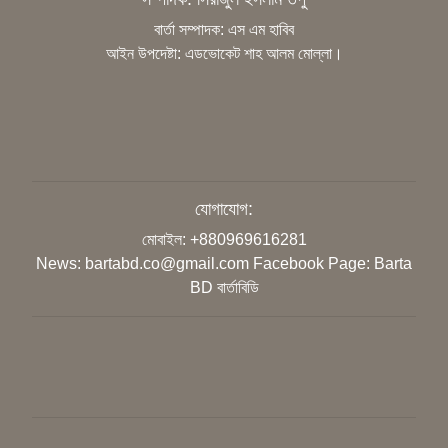
বার্তা সম্পাদক: এস এম হাবিব
আইন উপদেষ্টা: এডভোকেট শাহ আলম মোল্লা।
জুলাইয়ের শহীদদের আত্মত্যাগ ইতিহাসে
চিরস্মরণীয়
উদ্ভাবনের মাধ্যমে বিশ্বে নেতৃত্ব দিতে হবে
শিক্ষার্থীদের: শিক্ষামন্ত্রী
যোগাযোগ:
মোবাইল: +880969616281
‘গণভোটের রায় সম্মান করুন, সংবিধান সংস্কার
News: bartabd.co@gmail.com
Facebook Page: Barta
কমিশন গঠন করুন’
BD বার্তাবিডি
ডুয়েট শিক্ষক সমিতির সভাপতি ড. সিরাজুল হক
মোল্লা, সম্পাদক ড. মাহফুজ আলম
‘ক্লিক বেইট’ বা বিভ্রান্তিকর শিরোনাম নয়: