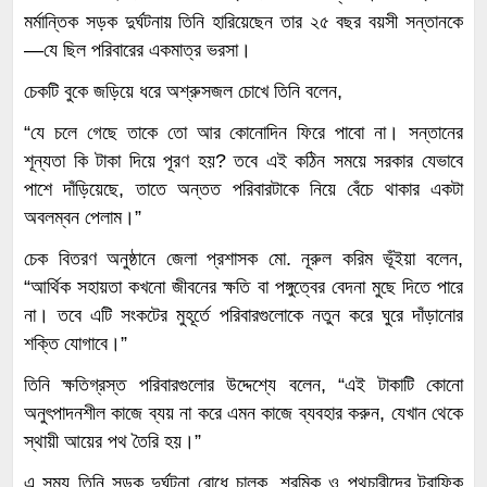
মর্মান্তিক সড়ক দুর্ঘটনায় তিনি হারিয়েছেন তার ২৫ বছর বয়সী সন্তানকে
—যে ছিল পরিবারের একমাত্র ভরসা।
চেকটি বুকে জড়িয়ে ধরে অশ্রুসজল চোখে তিনি বলেন,
“যে চলে গেছে তাকে তো আর কোনোদিন ফিরে পাবো না। সন্তানের
শূন্যতা কি টাকা দিয়ে পূরণ হয়? তবে এই কঠিন সময়ে সরকার যেভাবে
পাশে দাঁড়িয়েছে, তাতে অন্তত পরিবারটাকে নিয়ে বেঁচে থাকার একটা
অবলম্বন পেলাম।”
চেক বিতরণ অনুষ্ঠানে জেলা প্রশাসক মো. নূরুল করিম ভূঁইয়া বলেন,
“আর্থিক সহায়তা কখনো জীবনের ক্ষতি বা পঙ্গুত্বের বেদনা মুছে দিতে পারে
না। তবে এটি সংকটের মুহূর্তে পরিবারগুলোকে নতুন করে ঘুরে দাঁড়ানোর
শক্তি যোগাবে।”
তিনি ক্ষতিগ্রস্ত পরিবারগুলোর উদ্দেশ্যে বলেন, “এই টাকাটি কোনো
অনুৎপাদনশীল কাজে ব্যয় না করে এমন কাজে ব্যবহার করুন, যেখান থেকে
স্থায়ী আয়ের পথ তৈরি হয়।”
এ সময় তিনি সড়ক দুর্ঘটনা রোধে চালক, শ্রমিক ও পথচারীদের ট্রাফিক